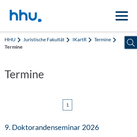
Zum Inhalt springen
Zur Suche springen
HHU
Juristische Fakultät
IKartR
Termine
Termine
Termine
1
9. Doktorandenseminar 2026